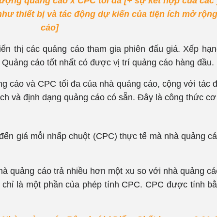
ượng quảng cáo x CPC tối đa [+ sự kết hợp của các 
ư thiết bị và tác động dự kiến ​​của tiện ích mở rộn
cáo]
iển thị các quảng cáo tham gia phiên đấu giá. Xếp hạ
g Quảng cáo tốt nhất có được vị trí quảng cáo hàng đầu.
g cáo và CPC tối đa của nhà quảng cáo, cộng với tác 
n ích và định dạng quảng cáo có sẵn. Đây là công thức cơ
ến giá mỗi nhấp chuột (CPC) thực tế mà nhà quảng cáo
à quảng cáo trả nhiều hơn một xu so với nhà quảng cáo 
ự chỉ là một phần của phép tính CPC. CPC được tính b