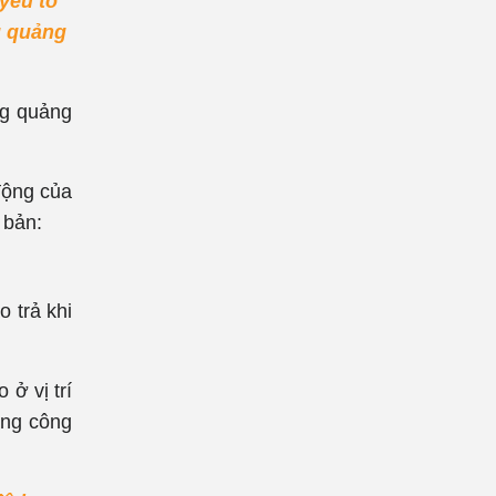
yếu tố
g quảng
ng quảng
động của
 bản:
 trả khi
ở vị trí
ằng công