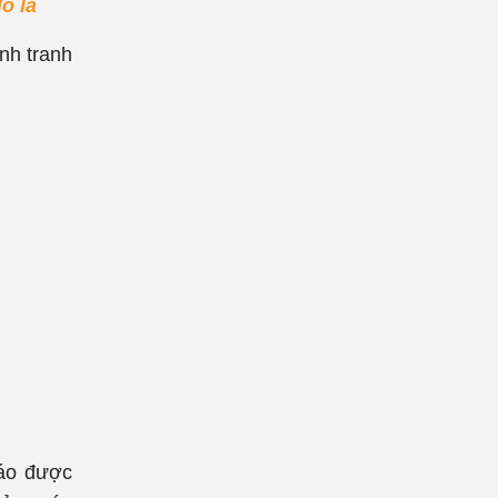
ô la
nh tranh
cáo được