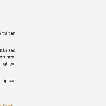
 trả tiền
 bản sao
hợp hơn,
hử nghiệm
giúp các