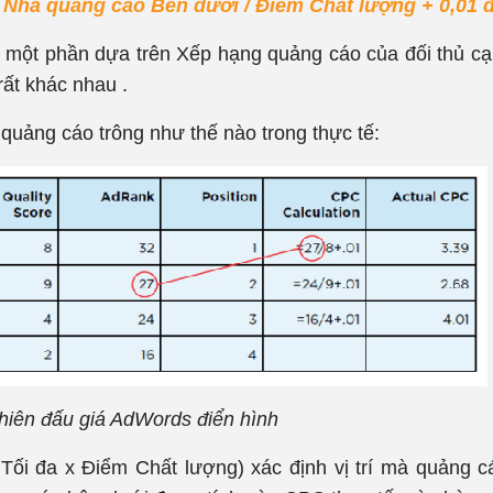
Nhà quảng cáo Bên dưới / Điểm Chất lượng + 0,01 đ
iá một phần dựa trên Xếp hạng quảng cáo của đối thủ cạ
rất khác nhau .
 quảng cáo trông như thế nào trong thực tế:
hiên đấu giá AdWords điển hình
ối đa x Điểm Chất lượng) xác định vị trí mà quảng 