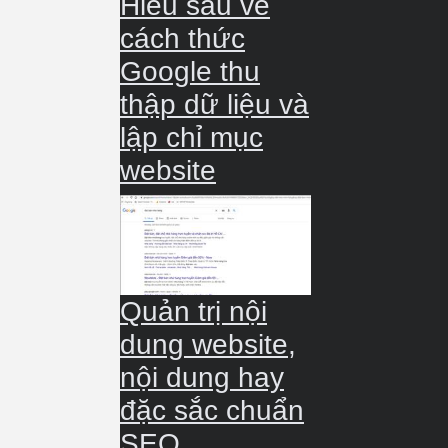
Hiểu sâu về
cách thức
Google thu
thập dữ liệu và
lập chỉ mục
website
Quản trị nội
dung website,
nội dung hay
đặc sắc chuẩn
SEO