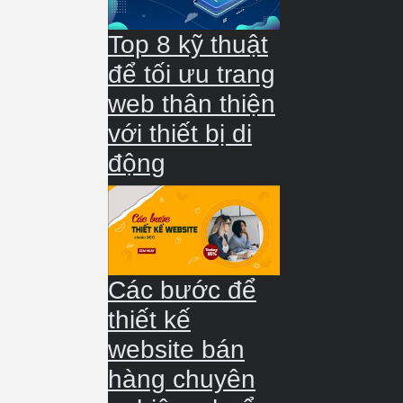
Top 8 kỹ thuật
để tối ưu trang
web thân thiện
với thiết bị di
động
Các bước để
thiết kế
website bán
hàng chuyên