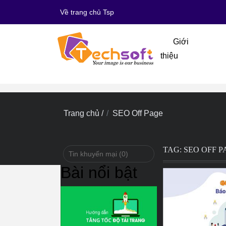
Về trang chủ Tsp
Giới
thiệu
Trang chủ
/
SEO Off Page
TAG: SEO OFF 
Tin khuyến mại (0)
Bài nổi bật