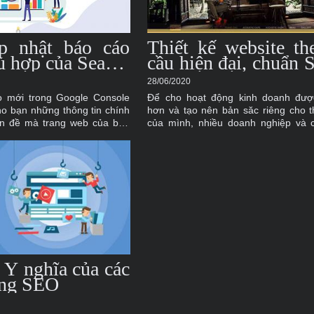
p nhật báo cáo
Thiết kế website th
 hợp của Search
cầu hiện đại, chuẩn
chuyên nghiệp
28/06/2020
o mới trong Google Console
Để cho hoạt động kinh doanh đượ
o bạn những thông tin chính
hơn và tạo nên bản săc riêng cho 
ấn đề mà trang web của bạn
của mình, nhiều doanh nghiệp và 
tìm đến các dịch vụ thiết kế website
cho mình một trang web riêng, chuyê
độc đáo. Tuy nhiên, mỗi doanh ng
định hướng, phong cách và kế hoạch
website khác nhau.
? Ý nghĩa của các
rong SEO