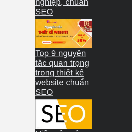
nghiệp, chuẩn
SEO
Top 9 nguyên
tắc quan trọng
trong thiết kế
website chuẩn
SEO