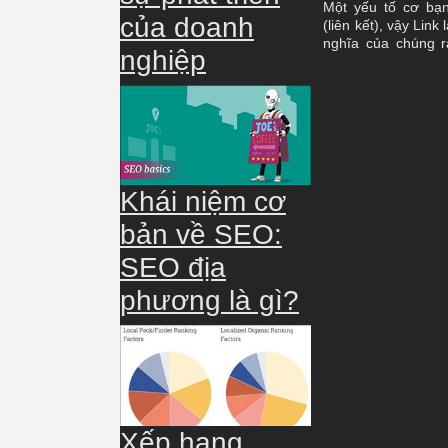
Một yếu tố cơ bạn 
của doanh
(liên kết), vậy Link 
nghĩa của chúng 
nghiệp
khảo câu trả lời ở b
Khái niệm cơ
bản về SEO:
SEO địa
phương là gì?
Xếp hạng