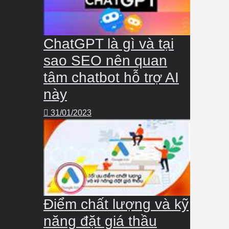
ChatGPT là gì và tại
sao SEO nên quan
tâm chatbot hỗ trợ AI
này
31/01/2023
Điểm chất lượng và kỹ
năng đặt giá thầu