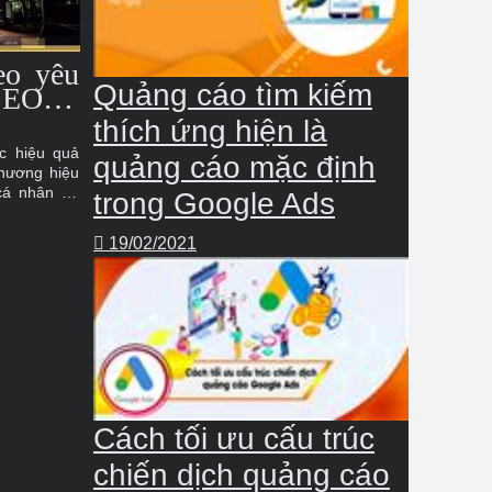
eo yêu
Quảng cáo tìm kiếm
 SEO và
thích ứng hiện là
c hiệu quả
quảng cáo mặc định
thương hiệu
cá nhân đã
trong Google Ads
 để xây dựng
n nghiệp và
19/02/2021
hiệp đều có
 phát triển
Cách tối ưu cấu trúc
chiến dịch quảng cáo