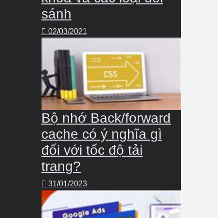
sánh
02/03/2021
Bộ nhớ Back/forward
cache có ý nghĩa gì
đối với tốc độ tải
trang?
31/01/2023