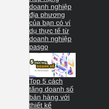
doanh nghiệp
địa phương
của bạn có ví
dụ thực tế từ
doanh nghiệp
pasgo
Top 5 cách
tăng doanh số
bán hàng với
thiết kế