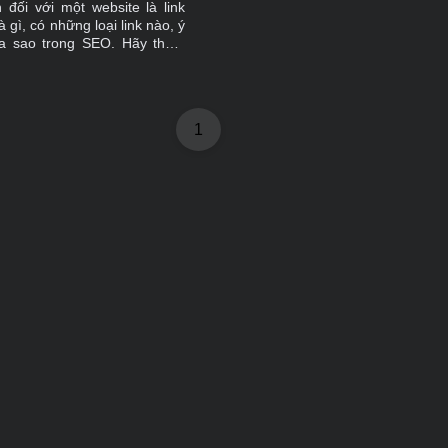
đối với một website là link
là gì, có những loại link nào, ý
ra sao trong SEO. Hãy tham
ài viết này nhé!
1